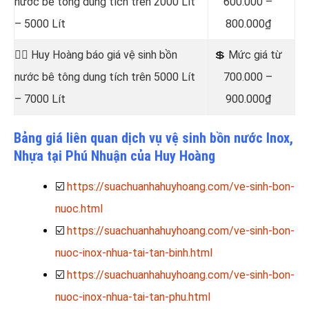
nước bê tông dung tích trên 2000 Lít
600.000 –
– 5000 Lít
800.000₫
👷‍♂️ Huy Hoàng báo giá vệ sinh bồn
💲 Mức giá từ
nước bê tông dung tích trên 5000 Lít
700.000 –
– 7000 Lít
900.000₫
Bảng giá liên quan dịch vụ vệ sinh bồn nước Inox,
Nhựa tại Phú Nhuận của Huy Hoàng
☑️
https://suachuanhahuyhoang.com/ve-sinh-bon-
nuoc.html
☑️
https://suachuanhahuyhoang.com/ve-sinh-bon-
nuoc-inox-nhua-tai-tan-binh.html
☑️
https://suachuanhahuyhoang.com/ve-sinh-bon-
nuoc-inox-nhua-tai-tan-phu.html