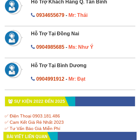
Hỗ Trợ Khách Hàng Q. Tân Bình
0934655679
-
Mr: Thái
Hỗ Trợ Tại Đồng Nai
0904985685
-
Ms: Như Ý
Hỗ Trợ Tại Bình Dương
0904991912
-
Mr: Đạt
SỰ KIỆN 2022 ĐẾN 2025
✅ Điện Thoại 0903.181.486
✅ Cam Kết Giá Rẻ Nhất 2023
✅ Tư Vấn Báo Giá Miễn Phí
BÀI VIẾT LIÊN QUAN