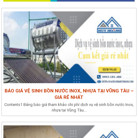
BÁO GIÁ VỆ SINH BỒN NƯỚC INOX, NHỰA TẠI VŨNG TÀU –
GIÁ RẺ NHẤT
Contents1 Bảng báo giá tham khảo chi phí dịch vụ vệ sinh bồn nước Inox,
nhựa tại Vũng Tàu...