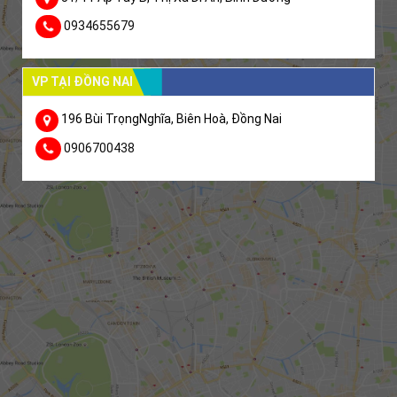
0934655679
VP TẠI ĐỒNG NAI
196 Bùi TrọngNghĩa, Biên Hoà, Đồng Nai
0906700438