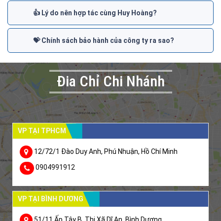
👍 Lý do nên hợp tác cùng Huy Hoàng?
💝 Chính sách bảo hành của công ty ra sao?
Đia Chỉ Chi Nhánh
VP TẠI TPHCM
12/72/1 Đào Duy Anh, Phú Nhuận, Hồ Chí Minh
0904991912
VP TẠI BÌNH DƯƠNG
51/11 Ấp Tây B, Thị Xã Dĩ An, Bình Dương