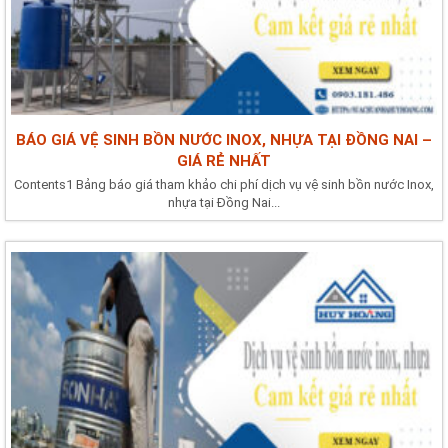
BÁO GIÁ VỆ SINH BỒN NƯỚC INOX, NHỰA TẠI ĐỒNG NAI –
GIÁ RẺ NHẤT
Contents1 Bảng báo giá tham khảo chi phí dịch vụ vệ sinh bồn nước Inox,
nhựa tại Đồng Nai...