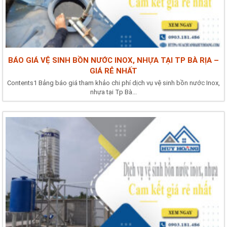
BÁO GIÁ VỆ SINH BỒN NƯỚC INOX, NHỰA TẠI TP BÀ RỊA –
GIÁ RẺ NHẤT
Contents1 Bảng báo giá tham khảo chi phí dịch vụ vệ sinh bồn nước Inox,
nhựa tại Tp Bà...