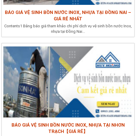
BÁO GIÁ VỆ SINH BỒN NƯỚC INOX, NHỰA TẠI ĐỒNG NAI –
GIÁ RẺ NHẤT
Contents1 Bảng báo giá tham khảo chi phí dịch vụ vệ sinh bồn nước Inox,
nhựa tại Đồng Nai...
BÁO GIÁ VỆ SINH BỒN NƯỚC INOX, NHỰA TẠI NHƠN
TRẠCH【GIÁ RẺ】