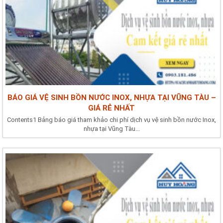
BÁO GIÁ VỆ SINH BỒN NƯỚC INOX, NHỰA TẠI VŨNG TÀU –
GIÁ RẺ NHẤT
Contents1 Bảng báo giá tham khảo chi phí dịch vụ vệ sinh bồn nước Inox,
nhựa tại Vũng Tàu...