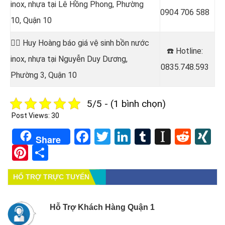
inox, nhựa tại
Lê Hồng Phong, Phường
0904 706 588
10, Quận 10
👷‍♂️ Huy Hoàng báo giá vệ sinh bồn nước
☎️ Hotline
:
inox, nhựa tại
Nguyễn Duy Dương,
0835.748.593
Phường 3, Quận 10
5/5 - (1 bình chọn)
Post Views:
30
Facebook
Twitter
LinkedIn
Tumblr
Instapa
Redd
X
Share
Pinterest
Share
HỔ TRỢ TRỰC TUYẾN
Hỗ Trợ Khách Hàng Quận 1