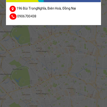
196 Bùi TrọngNghĩa, Biên Hoà, Đồng Nai
0906700438