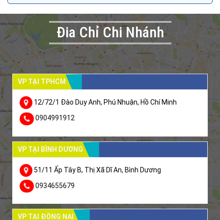
Đia Chỉ Chi Nhánh
VP TẠI TPHCM
12/72/1 Đào Duy Anh, Phú Nhuận, Hồ Chí Minh
0904991912
VP TẠI BÌNH DƯƠNG
51/11 Ấp Tây B, Thị Xã Dĩ An, Bình Dương
0934655679
VP TẠI ĐỒNG NAI