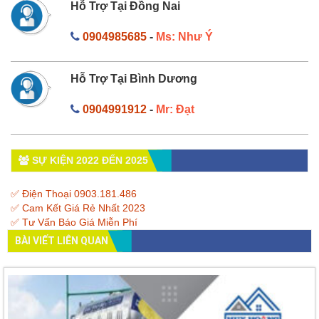
Hỗ Trợ Tại Đồng Nai
0904985685
-
Ms: Như Ý
Hỗ Trợ Tại Bình Dương
0904991912
-
Mr: Đạt
SỰ KIỆN 2022 ĐẾN 2025
✅ Điện Thoại 0903.181.486
✅ Cam Kết Giá Rẻ Nhất 2023
✅ Tư Vấn Báo Giá Miễn Phí
BÀI VIẾT LIÊN QUAN