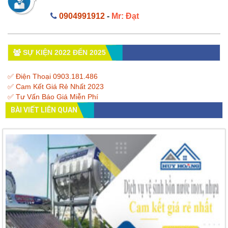
0904991912
-
Mr: Đạt
SỰ KIỆN 2022 ĐẾN 2025
✅ Điện Thoại 0903.181.486
✅ Cam Kết Giá Rẻ Nhất 2023
✅ Tư Vấn Báo Giá Miễn Phí
BÀI VIẾT LIÊN QUAN