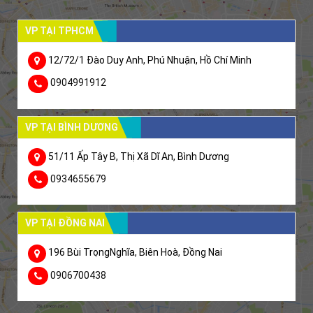
VP TẠI TPHCM
12/72/1 Đào Duy Anh, Phú Nhuận, Hồ Chí Minh
0904991912
VP TẠI BÌNH DƯƠNG
51/11 Ấp Tây B, Thị Xã Dĩ An, Bình Dương
0934655679
VP TẠI ĐỒNG NAI
196 Bùi TrọngNghĩa, Biên Hoà, Đồng Nai
0906700438