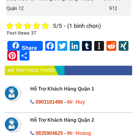
Quận 12
912
5/5 - (1 bình chọn)
Post Views:
37
Facebook
Twitter
LinkedIn
Tumblr
Instapa
Redd
X
Share
Pinterest
Share
HỔ TRỢ TRỰC TUYẾN
Hỗ Trợ Khách Hàng Quận 1
0903181486
-
Mr: Huy
Hỗ Trợ Khách Hàng Quận 2
0835904625
-
Mr: Hoàng