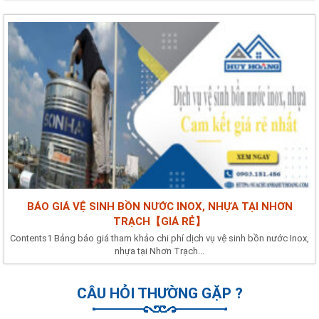
BÁO GIÁ VỆ SINH BỒN NƯỚC INOX, NHỰA TẠI NHƠN
TRẠCH【GIÁ RẺ】
Contents1 Bảng báo giá tham khảo chi phí dịch vụ vệ sinh bồn nước Inox,
nhựa tại Nhơn Trạch...
CÂU HỎI THƯỜNG GẶP ?