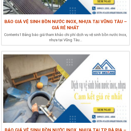
BÁO GIÁ VỆ SINH BỒN NƯỚC INOX, NHỰA TẠI VŨNG TÀU –
GIÁ RẺ NHẤT
Contents1 Bảng báo giá tham khảo chi phí dịch vụ vệ sinh bồn nước Inox,
nhựa tại Vũng Tàu...
BÁO GIÁ VỆ SINH BỒN NƯỚC INOX, NHỰA TẠI TP BÀ RỊA –