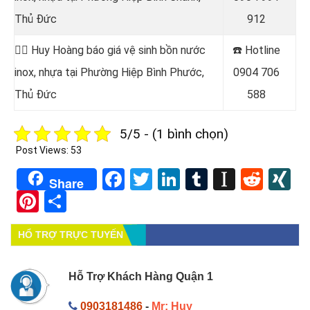
Thủ Đức
912
👷‍♂️ Huy Hoàng báo giá vệ sinh bồn nước
☎️ Hotline
inox, nhựa tại Phường Hiệp Bình Phước,
0904 706
Thủ Đức
588
5/5 - (1 bình chọn)
Post Views:
53
Facebook
Twitter
LinkedIn
Tumblr
Instapa
Redd
X
Share
Pinterest
Share
HỔ TRỢ TRỰC TUYẾN
Hỗ Trợ Khách Hàng Quận 1
0903181486
-
Mr: Huy