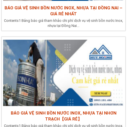
BÁO GIÁ VỆ SINH BỒN NƯỚC INOX, NHỰA TẠI ĐỒNG NAI –
GIÁ RẺ NHẤT
Contents1 Bảng báo giá tham khảo chi phí dịch vụ vệ sinh bồn nước Inox,
nhựa tại Đồng Nai...
BÁO GIÁ VỆ SINH BỒN NƯỚC INOX, NHỰA TẠI NHƠN
TRẠCH【GIÁ RẺ】
Contents1 Bảng báo giá tham khảo chi phí dịch vụ vệ sinh bồn nước Inox,