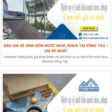
BÁO GIÁ VỆ SINH BỒN NƯỚC INOX, NHỰA TẠI VŨNG TÀU –
GIÁ RẺ NHẤT
Contents1 Bảng báo giá tham khảo chi phí dịch vụ vệ sinh bồn nước Inox,
nhựa tại Vũng Tàu...