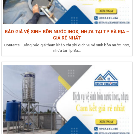
BÁO GIÁ VỆ SINH BỒN NƯỚC INOX, NHỰA TẠI TP BÀ RỊA –
GIÁ RẺ NHẤT
Contents1 Bảng báo giá tham khảo chi phí dịch vụ vệ sinh bồn nước Inox,
nhựa tại Tp Bà...