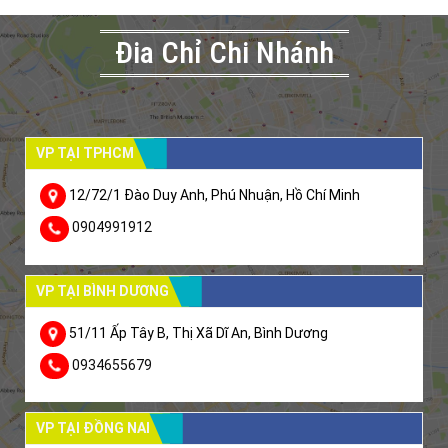
Đia Chỉ Chi Nhánh
VP TẠI TPHCM
12/72/1 Đào Duy Anh, Phú Nhuận, Hồ Chí Minh
0904991912
VP TẠI BÌNH DƯƠNG
51/11 Ấp Tây B, Thị Xã Dĩ An, Bình Dương
0934655679
VP TẠI ĐỒNG NAI