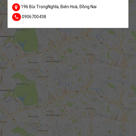
196 Bùi TrọngNghĩa, Biên Hoà, Đồng Nai
0906700438