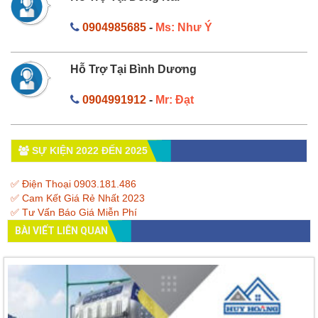
0904985685
-
Ms: Như Ý
Hỗ Trợ Tại Bình Dương
0904991912
-
Mr: Đạt
SỰ KIỆN 2022 ĐẾN 2025
✅ Điện Thoại 0903.181.486
✅ Cam Kết Giá Rẻ Nhất 2023
✅ Tư Vấn Báo Giá Miễn Phí
BÀI VIẾT LIÊN QUAN