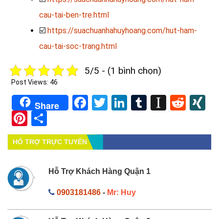
cau-tai-ben-tre.html
☑️
https://suachuanhahuyhoang.com/hut-ham-
cau-tai-soc-trang.html
5/5 - (1 bình chọn)
Post Views:
46
Facebook
Twitter
LinkedIn
Tumblr
Instapa
Redd
X
Share
Pinterest
Share
HỔ TRỢ TRỰC TUYẾN
Hỗ Trợ Khách Hàng Quận 1
0903181486
-
Mr: Huy