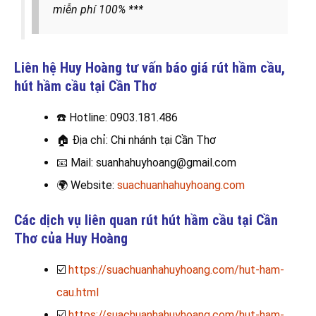
miễn phí 100% ***
Liên hệ Huy Hoàng tư vấn báo giá rút hầm cầu,
hút hầm cầu
tại Cần Thơ
☎️
Hotline: 0903.181.486
🏠
Địa chỉ: Chi nhánh tại Cần Thơ
📧
Mail: suanhahuyhoang@gmail.com
🌍
Website:
suachuanhahuyhoang.com
Các dịch vụ liên quan rút hút hầm cầu tại Cần
Thơ của Huy Hoàng
☑️
https://suachuanhahuyhoang.com/hut-ham-
cau.html
☑️
https://suachuanhahuyhoang.com/hut-ham-