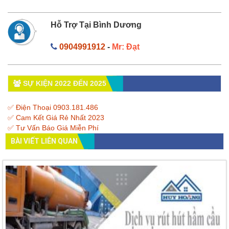
Hỗ Trợ Tại Bình Dương
0904991912
-
Mr: Đạt
SỰ KIỆN 2022 ĐẾN 2025
✅ Điện Thoại 0903.181.486
✅ Cam Kết Giá Rẻ Nhất 2023
✅ Tư Vấn Báo Giá Miễn Phí
BÀI VIẾT LIÊN QUAN