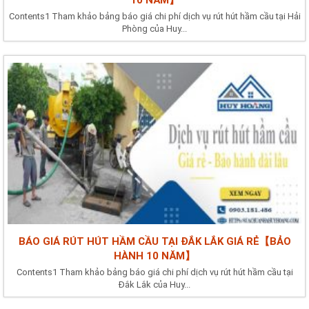
10 NĂM】
Contents1 Tham khảo bảng báo giá chi phí dịch vụ rút hút hầm cầu tại Hải
Phòng của Huy...
BÁO GIÁ RÚT HÚT HẦM CẦU TẠI ĐẮK LẮK GIÁ RẺ【BẢO
HÀNH 10 NĂM】
Contents1 Tham khảo bảng báo giá chi phí dịch vụ rút hút hầm cầu tại
Đắk Lắk của Huy...