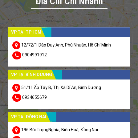
Đia Chỉ Chi Nhánh
VP TẠI TPHCM
12/72/1 Đào Duy Anh, Phú Nhuận, Hồ Chí Minh
0904991912
VP TẠI BÌNH DƯƠNG
51/11 Ấp Tây B, Thị Xã Dĩ An, Bình Dương
0934655679
VP TẠI ĐỒNG NAI
196 Bùi TrọngNghĩa, Biên Hoà, Đồng Nai