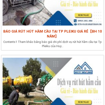
BÁO GIÁ RÚT HÚT HẦM CẦU TẠI TP PLEIKU GIÁ RẺ【BH 10
NĂM】
Contents1 Tham khảo bảng báo giá chi phí dịch vụ rút hút hầm cầu tại Tp
Pleiku của Huy...