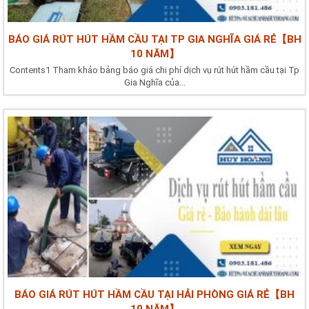
BÁO GIÁ RÚT HÚT HẦM CẦU TẠI TP GIA NGHĨA GIÁ RẺ【BH
10 NĂM】
Contents1 Tham khảo bảng báo giá chi phí dịch vụ rút hút hầm cầu tại Tp
Gia Nghĩa của...
BÁO GIÁ RÚT HÚT HẦM CẦU TẠI HẢI PHÒNG GIÁ RẺ【BH