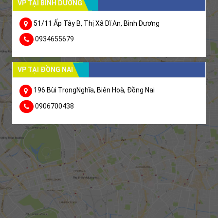
VP TẠI BÌNH DƯƠNG
51/11 Ấp Tây B, Thị Xã Dĩ An, Bình Dương
0934655679
VP TẠI ĐỒNG NAI
196 Bùi TrọngNghĩa, Biên Hoà, Đồng Nai
0906700438