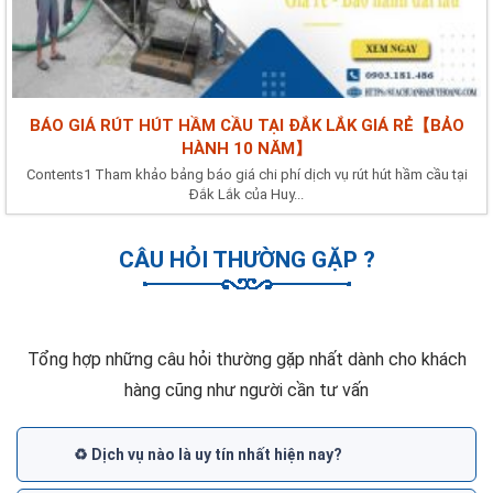
BÁO GIÁ RÚT HÚT HẦM CẦU TẠI ĐẮK LẮK GIÁ RẺ【BẢO
HÀNH 10 NĂM】
Contents1 Tham khảo bảng báo giá chi phí dịch vụ rút hút hầm cầu tại
Đắk Lắk của Huy...
CÂU HỎI THƯỜNG GẶP ?
Tổng hợp những câu hỏi thường gặp nhất dành cho khách
hàng cũng như người cần tư vấn
♻️ Dịch vụ nào là uy tín nhất hiện nay?