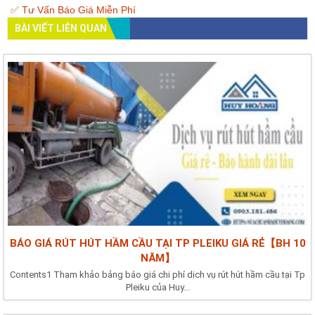
✅ Tư Vấn Báo Giá Miễn Phí
BÀI VIẾT LIÊN QUAN
BÁO GIÁ RÚT HÚT HẦM CẦU TẠI TP PLEIKU GIÁ RẺ【BH 10
NĂM】
Contents1 Tham khảo bảng báo giá chi phí dịch vụ rút hút hầm cầu tại Tp
Pleiku của Huy...