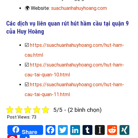
🌍
Website:
suachuanhahuyhoang.com
Các dịch vụ liên quan rút hút hầm cầu tại quận 9
của Huy Hoàng
☑️
https://suachuanhahuyhoang.com/hut-ham-
cau.html
☑️
https://suachuanhahuyhoang.com/hut-ham-
cau-tai-quan-10.html
☑️
https://suachuanhahuyhoang.com/hut-ham-
cau-tai-quan-11.html
5/5 - (2 bình chọn)
Post Views:
73
Facebook
Twitter
LinkedIn
Tumblr
Instapa
Redd
X
Share