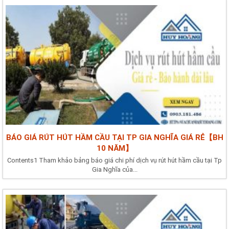
BÁO GIÁ RÚT HÚT HẦM CẦU TẠI TP GIA NGHĨA GIÁ RẺ【BH
10 NĂM】
Contents1 Tham khảo bảng báo giá chi phí dịch vụ rút hút hầm cầu tại Tp
Gia Nghĩa của...