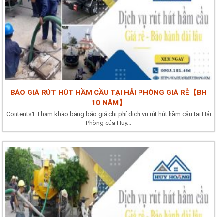
BÁO GIÁ RÚT HÚT HẦM CẦU TẠI HẢI PHÒNG GIÁ RẺ【BH
10 NĂM】
Contents1 Tham khảo bảng báo giá chi phí dịch vụ rút hút hầm cầu tại Hải
Phòng của Huy...