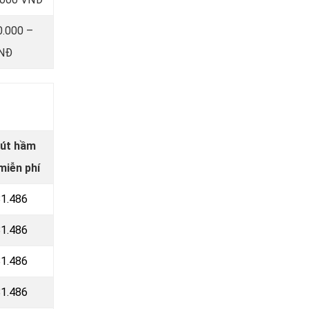
0.000 –
VNĐ
hút hầm
miễn phí
81.486
81.486
81.486
81.486