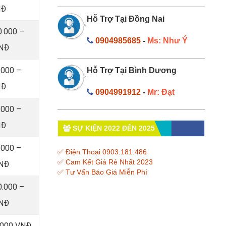
NĐ
Hỗ Trợ Tại Đồng Nai
0.000 –
0904985685
-
Ms: Như Ý
VNĐ
.000 –
Hỗ Trợ Tại Bình Dương
NĐ
0904991912
-
Mr: Đạt
.000 –
NĐ
SỰ KIỆN 2022 ĐẾN 2025
.000 –
✅ Điện Thoại 0903.181.486
✅ Cam Kết Giá Rẻ Nhất 2023
VNĐ
✅ Tư Vấn Báo Giá Miễn Phí
0.000 –
VNĐ
0.000 VNĐ