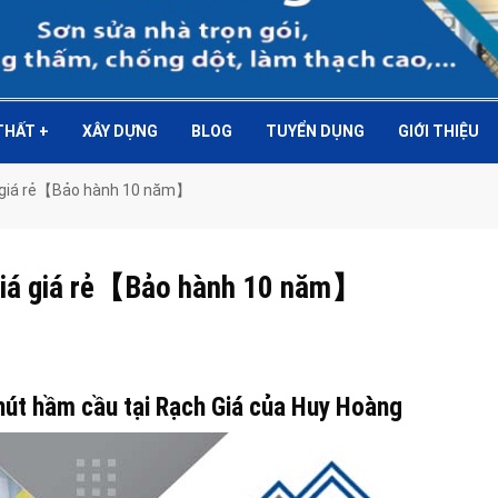
 THẤT
+
XÂY DỰNG
BLOG
TUYỂN DỤNG
GIỚI THIỆU
iá giá rẻ【Bảo hành 10 năm】
 Giá giá rẻ【Bảo hành 10 năm】
 hút hầm cầu tại Rạch Giá của Huy Hoàng