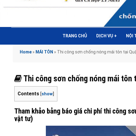
TRANG CHỦ
DỊCH VỤ
+
NỘI
Home
»
MÁI TÔN
»
Thi công sơn chống nóng mái tôn tại Q
Thi công sơn chống nóng mái tôn
Contents
[
show
]
Tham khảo bảng báo giá chi phí thi công s
vật tư)