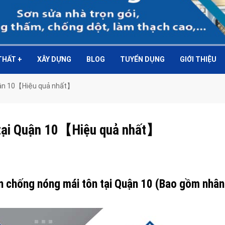
 THẤT
+
XÂY DỰNG
BLOG
TUYỂN DỤNG
GIỚI THIỆU
uận 10【Hiệu quả nhất】
 tại Quận 10【Hiệu quả nhất】
ơn chống nóng mái tôn tại Quận 10 (Bao gồm nhân