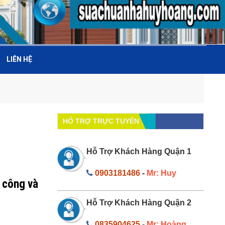
LIÊN HỆ
HỔ TRỢ TRỰC TUYẾN
Hỗ Trợ Khách Hàng Quận 1
0903181486
-
Mr: Huy
 công và
Hỗ Trợ Khách Hàng Quận 2
0835904625
-
Mr: Hoàng