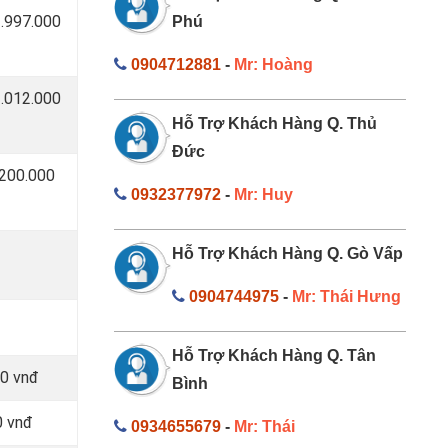
1.997.000
Phú
0904712881
-
Mr: Hoàng
1.012.000
Hỗ Trợ Khách Hàng Q. Thủ
Đức
 200.000
0932377972
-
Mr: Huy
Hỗ Trợ Khách Hàng Q. Gò Vấp
0904744975
-
Mr: Thái Hưng
Hỗ Trợ Khách Hàng Q. Tân
00 vnđ
Bình
0 vnđ
0934655679
-
Mr: Thái