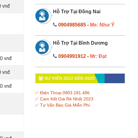
0 vnđ
Hỗ Trợ Tại Đồng Nai
0904985685
-
Ms: Như Ý
Hỗ Trợ Tại Bình Dương
0904991912
-
Mr: Đạt
00 vnđ
0 vnđ
SỰ KIỆN 2022 ĐẾN 2025
00 vnđ
✅ Điện Thoại 0903.181.486
✅ Cam Kết Giá Rẻ Nhất 2023
✅ Tư Vấn Báo Giá Miễn Phí