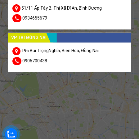
51/11 Ấp Tây B, Thị Xã Dĩ An, Bình Dương
0934655679
VP TẠI ĐỒNG NAI
196 Bùi TrọngNghĩa, Biên Hoà, Đồng Nai
0906700438