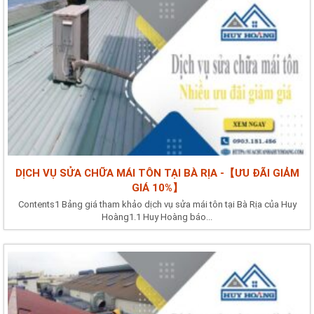
DỊCH VỤ SỬA CHỮA MÁI TÔN TẠI BÀ RỊA -【ƯU ĐÃI GIẢM
GIÁ 10%】
Contents1 Bảng giá tham khảo dịch vụ sửa mái tôn tại Bà Rịa của Huy
Hoàng1.1 Huy Hoàng báo...