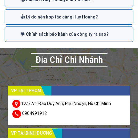
👍 Lý do nên hợp tác cùng Huy Hoàng?
💝 Chính sách bảo hành của công ty ra sao?
Đia Chỉ Chi Nhánh
VP TẠI TPHCM
12/72/1 Đào Duy Anh, Phú Nhuận, Hồ Chí Minh
0904991912
VP TẠI BÌNH DƯƠNG