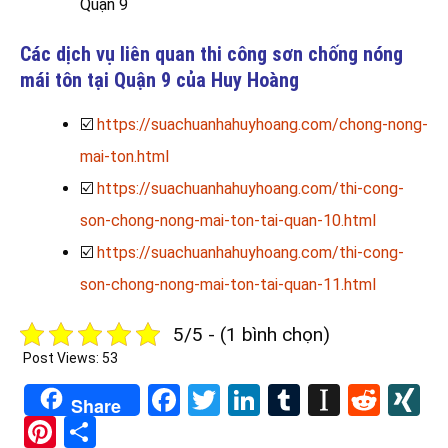
Quận 9
Các dịch vụ liên quan thi công sơn chống nóng
mái tôn tại Quận 9 của Huy Hoàng
☑️
https://suachuanhahuyhoang.com/chong-nong-
mai-ton.html
☑️
https://suachuanhahuyhoang.com/thi-cong-
son-chong-nong-mai-ton-tai-quan-10.html
☑️
https://suachuanhahuyhoang.com/thi-cong-
son-chong-nong-mai-ton-tai-quan-11.html
5/5 - (1 bình chọn)
Post Views:
53
Facebook
Twitter
LinkedIn
Tumblr
Instapa
Redd
X
Share
Pinterest
Share