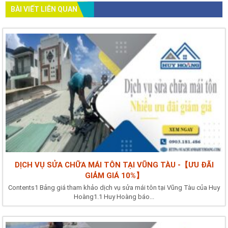
BÀI VIẾT LIÊN QUAN
DỊCH VỤ SỬA CHỮA MÁI TÔN TẠI VŨNG TÀU -【ƯU ĐÃI
GIẢM GIÁ 10%】
Contents1 Bảng giá tham khảo dịch vụ sửa mái tôn tại Vũng Tàu của Huy
Hoàng1.1 Huy Hoàng báo...