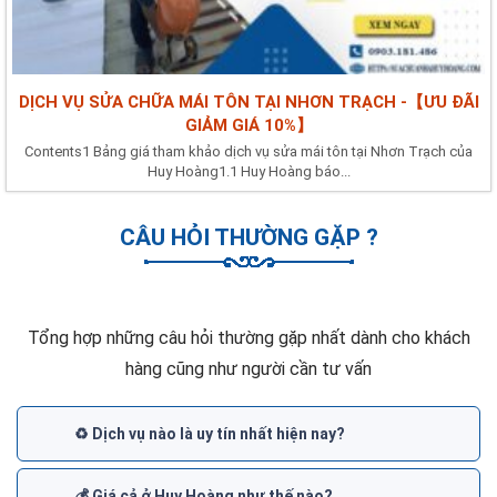
DỊCH VỤ SỬA CHỮA MÁI TÔN TẠI NHƠN TRẠCH -【ƯU ĐÃI
GIẢM GIÁ 10%】
Contents1 Bảng giá tham khảo dịch vụ sửa mái tôn tại Nhơn Trạch của
Huy Hoàng1.1 Huy Hoàng báo...
CÂU HỎI THƯỜNG GẶP ?
Tổng hợp những câu hỏi thường gặp nhất dành cho khách
hàng cũng như người cần tư vấn
♻️ Dịch vụ nào là uy tín nhất hiện nay?
💰 Giá cả ở Huy Hoàng như thế nào?