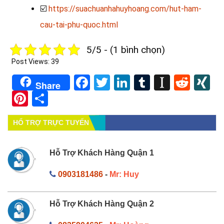
☑️
https://suachuanhahuyhoang.com/hut-ham-
cau-tai-phu-quoc.html
5/5 - (1 bình chọn)
Post Views:
39
Facebook
Twitter
LinkedIn
Tumblr
Instapa
Redd
X
Share
Pinterest
Share
HỔ TRỢ TRỰC TUYẾN
Hỗ Trợ Khách Hàng Quận 1
0903181486
-
Mr: Huy
Hỗ Trợ Khách Hàng Quận 2