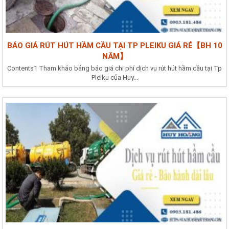
BÁO GIÁ RÚT HÚT HẦM CẦU TẠI TP PLEIKU GIÁ RẺ【BH 10
NĂM】
Contents1 Tham khảo bảng báo giá chi phí dịch vụ rút hút hầm cầu tại Tp
Pleiku của Huy...