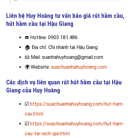
Liên hệ Huy Hoàng tư vấn báo giá rút hầm cầu,
hút hầm cầu
tại Hậu Giang
☎️
Hotline: 0903.181.486
🏠
Địa chỉ: Chi nhánh tại Hậu Giang
📧
Mail: suanhahuyhoang@gmail.com
🌍
Website:
suachuanhahuyhoang.com
Các dịch vụ liên quan rút hút hầm cầu tại Hậu
Giang của Huy Hoàng
☑️
https://suachuanhahuyhoang.com/hut-ham-
cau.html
☑️
https://suachuanhahuyhoang.com/hut-ham-
cau-tai-rach-gia.html