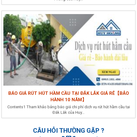
BÁO GIÁ RÚT HÚT HẦM CẦU TẠI ĐẮK LẮK GIÁ RẺ【BẢO
HÀNH 10 NĂM】
Contents1 Tham khảo bảng báo giá chi phí dịch vụ rút hút hầm cầu tại
Đắk Lắk của Huy...
CÂU HỎI THƯỜNG GẶP ?