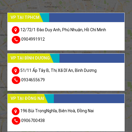
VP TẠI TPHCM
12/72/1 Đào Duy Anh, Phú Nhuận, Hồ Chí Minh
0904991912
VP TẠI BÌNH DƯƠNG
51/11 Ấp Tây B, Thị Xã Dĩ An, Bình Dương
0934655679
VP TẠI ĐỒNG NAI
196 Bùi TrọngNghĩa, Biên Hoà, Đồng Nai
0906700438