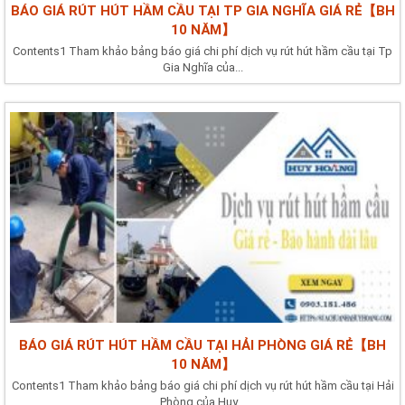
BÁO GIÁ RÚT HÚT HẦM CẦU TẠI TP GIA NGHĨA GIÁ RẺ【BH
10 NĂM】
Contents1 Tham khảo bảng báo giá chi phí dịch vụ rút hút hầm cầu tại Tp
Gia Nghĩa của...
BÁO GIÁ RÚT HÚT HẦM CẦU TẠI HẢI PHÒNG GIÁ RẺ【BH
10 NĂM】
Contents1 Tham khảo bảng báo giá chi phí dịch vụ rút hút hầm cầu tại Hải
Phòng của Huy...