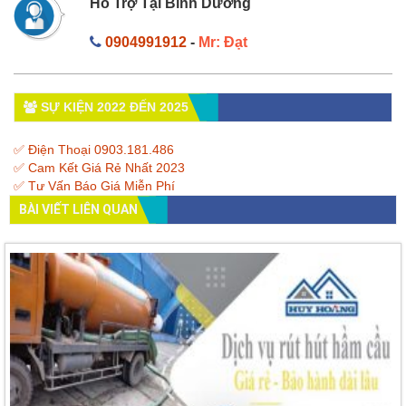
Hỗ Trợ Tại Bình Dương
0904991912
-
Mr: Đạt
SỰ KIỆN 2022 ĐẾN 2025
✅ Điện Thoại 0903.181.486
✅ Cam Kết Giá Rẻ Nhất 2023
✅ Tư Vấn Báo Giá Miễn Phí
BÀI VIẾT LIÊN QUAN